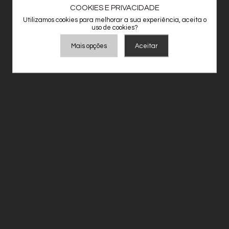
COOKIES E PRIVACIDADE
Utilizamos cookies para melhorar a sua experiência, aceita o
uso de cookies?
Mais opções
Aceitar
Armazenamento de Anúncios
Armazenamento de Análises
Adições
Consentimento Google Ads, Google Shopping e Google
Play.
Consentimento para Remarketing
Permitir suporte a funcionalidades do site.
Permitir personalização e recomendações de video.
Permitir armazanamento relacionado à segurança,
autenticação e prevenção de fraudes.
ID de Rastreamento Negado
Consentimento Extra
Anúncios Não Personalizados