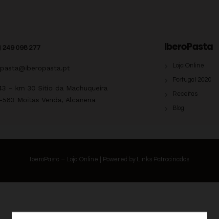
IberoPasta
)
249 098 277
Loja Online
opasta@iberopasta.pt
Portugal 2020
43 – km 30 Sitio da Machuqueira
Receitas
-563 Moitas Venda, Alcanena
Blog
IberoPasta – Loja Online | Powered by
Links Patrocinados