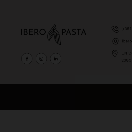
(+351
iber
EN 2
2380