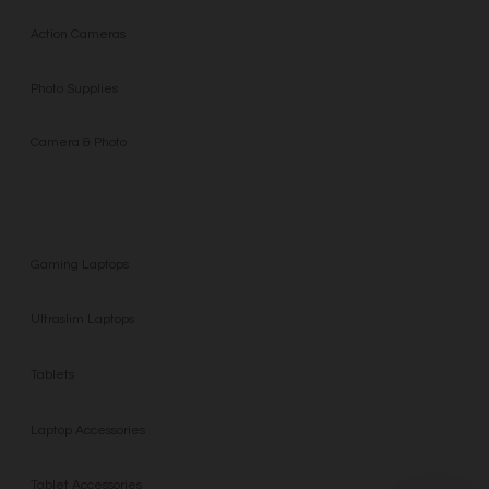
Consentimento para Remarketing
Permitir suporte a funcionalidades do site.
Action Cameras
Permitir personalização e recomendações de video.
Permitir armazanamento relacionado à segurança,
Photo Supplies
autenticação e prevenção de fraudes.
ID de Rastreamento Negado
Camera & Photo
Consentimento Extra
Anúncios Não Personalizados
LAPTOPS
Para rejeitar os cookies, desmarque as caixas de
seleção e clique no botão ACEITAR.
Gaming Laptops
Ultraslim Laptops
Tablets
Laptop Accessories
Tablet Accessories