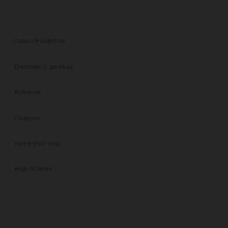
ACCESSORIES
Cables & Adapters
Electronic Cigarettes
Batteries
Chargers
Home Electronic
Bags & Cases
AUDIO & VIDEO