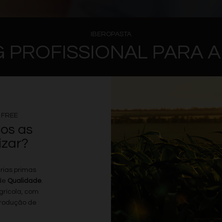
IBEROPASTA
 PROFISSIONAL PARA 
 FREE
os as
izar?
rias primas
 de
Qualidade
.
grícola, com
produção de