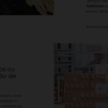
serviços, com
fiabilidade
e
g
normas: ISO 9
Estamos nest
os ou
ão de
roduto, custo
produto. A
 rodoviário de