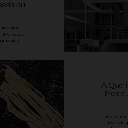
Consentimento para Remarketing
ssas ou
Permitir suporte a funcionalidades do site.
Permitir personalização e recomendações de video.
Permitir armazanamento relacionado à segurança,
vadoras e
autenticação e prevenção de fraudes.
melhor cadeia
ID de Rastreamento Negado
 das suas
Consentimento Extra
Anúncios Não Personalizados
Para rejeitar os cookies, desmarque as caixas de
seleção e clique no botão ACEITAR.
A Qual
Mas qu
Exercemos u
níveis de
q