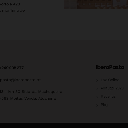
Porto e A23
o marítimo de
IberoPasta
)
249 098 277
opasta@iberopasta.pt
Loja Online
Portugal 2020
43 - km 30 Sitio da Machuqueira
Receitas
-563 Moitas Venda, Alcanena
Blog