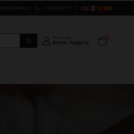
sta@iberopasta.pt
(+351) 249 098 277
0
Bem-Vindo!
Entrar / Registar