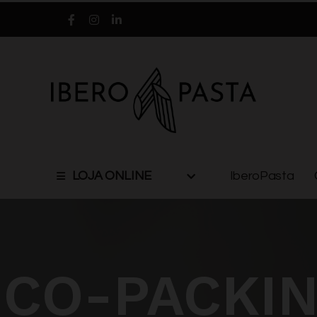
LOJA ONLINE
IberoPasta
CO-PACKI