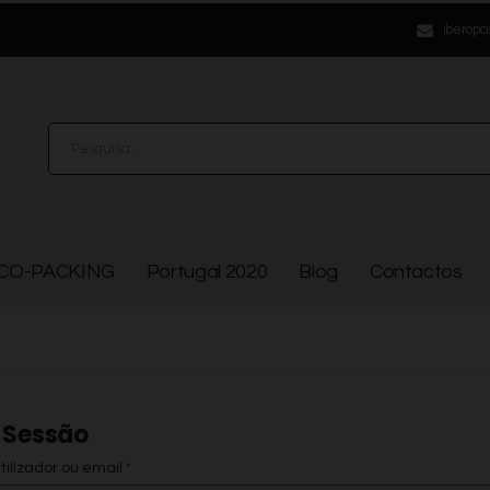
iberopa
CO-PACKING
Portugal 2020
Blog
Contactos
r Sessão
ilizador ou email
*