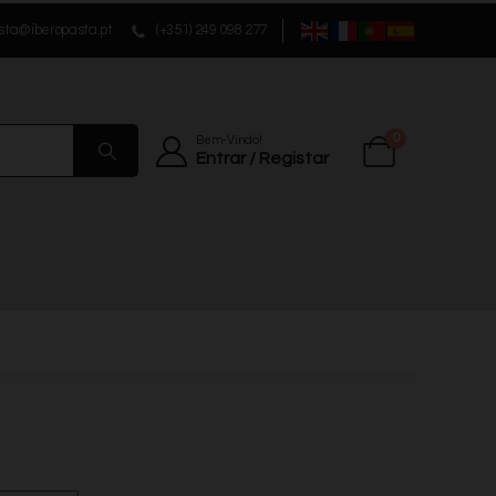
sta@iberopasta.pt
(+351) 249 098 277
0
Bem-Vindo!
Entrar / Registar