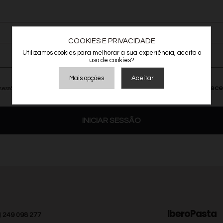
COOKIES E PRIVACIDADE
Utilizamos cookies para melhorar a sua experiência, aceita o
uso de cookies?
Mais opções
Aceitar
Esquece
sessão
Armazenamento de Anúncios
Armazenamento de Análises
INICIAR SESSÃO
Adições
Consentimento Google Ads, Google Shopping e Google
Play.
Consentimento para Remarketing
Permitir suporte a funcionalidades do site.
Permitir personalização e recomendações de video.
Permitir armazanamento relacionado à segurança,
IberoPasta
autenticação e prevenção de fraudes.
)
249 098 277