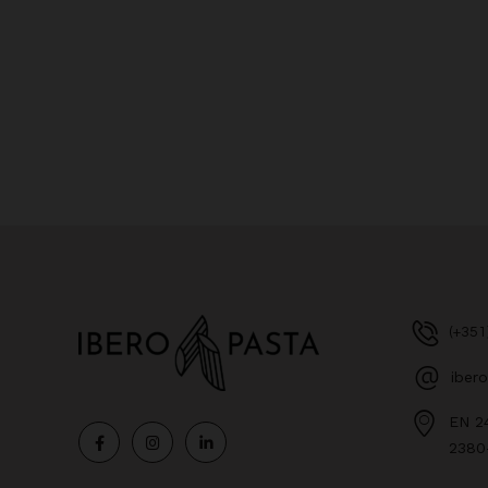
(+351
iber
EN 2
2380