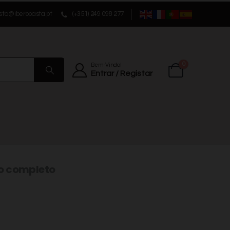
sta@iberopasta.pt
(+351) 249 098 277
0
Bem-Vindo!
Entrar / Registar
o completo