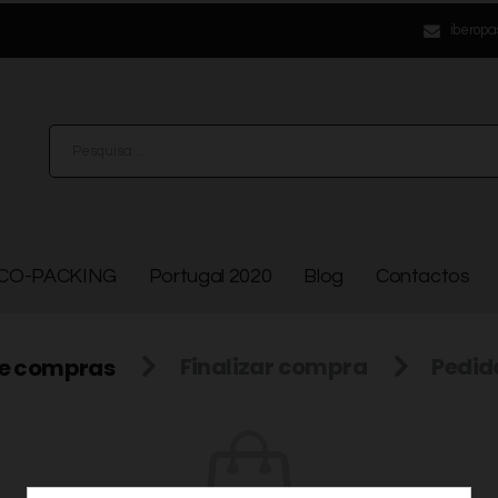
iberopa
CO-PACKING
Portugal 2020
Blog
Contactos
de compras
Finalizar compra
Pedid