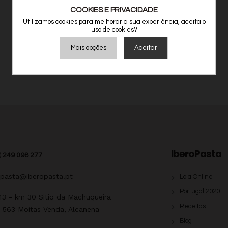
COOKIES E PRIVACIDADE
Utilizamos cookies para melhorar a sua experiência, aceita o
Nenhum produto adicionado ao carrinho
uso de cookies?
Mais opções
Aceitar
VOLTAR PARA A LOJA
Armazenamento de Anúncios
Armazenamento de Análises
Adições
Consentimento Google Ads, Google Shopping e Google
Play.
Consentimento para Remarketing
Permitir suporte a funcionalidades do site.
IberoPasta
)
249 098 277
Permitir personalização e recomendações de video.
Permitir armazanamento relacionado à segurança,
opasta@iberopasta.pt
Loja Online
autenticação e prevenção de fraudes.
Portugal 2020
ID de Rastreamento Negado
43 - km 30 Sitio da Machuqueira
Receitas
-563 Moitas Venda, Alcanena
Consentimento Extra
Anúncios Não Personalizados
Blog