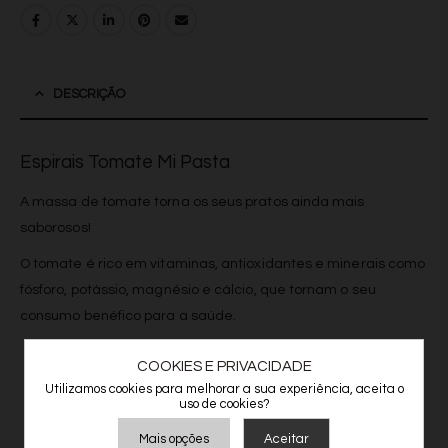
DESCRIÇÃO
Espirais Tomate Mi Pasta
A massa de tomate torna os seus pratos ainda mais
saborosos!
O tomate é rico em vitaminas, antioxidantes e minerais como
fósforo, potássio, magnésio e cálcio, que tornam o seu
consumo benéfico para a saúde.
COOKIES E PRIVACIDADE
INFORMAÇÃO ADICIONAL
Utilizamos cookies para melhorar a sua experiência, aceita o
uso de cookies?
AVALIAÇÕES (0)
Mais opções
Aceitar