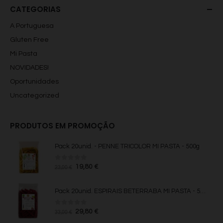
0
fora de 5
O
O
19,80
€
23,00
€
preço
preço
original
atual
era:
é:
23,00 €.
19,80 €.
CATEGORIAS
A Portuguesa
Gluten Free
Mi Pasta
NOVIDADES!
Oportunidades
Uncategorized
PRODUTOS EM PROMOÇÃO
Pack 20unid. - PENNE TRICOLOR MI PASTA - 500g
0
fora de 5
O
O
19,80
€
23,00
€
preço
preço