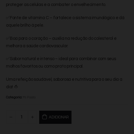
proteger as células e a combater o envelhecimento.
✅Fonte de vitamina C – fortalece o sistema imunológico e dá
aquele brilho à pele.
✅Boa para o coração – auxilia na redução do colesterol e
melhora a saúde cardiovascular.
✅Sabor natural e intenso – ideal para combinar com seus
molhos favoritos ou como prato principal.
Uma refeição saudável, saborosa e nutritiva para o seu dia a
dia! 🍅
Categoria:
Mi Pasta
ADICIONAR