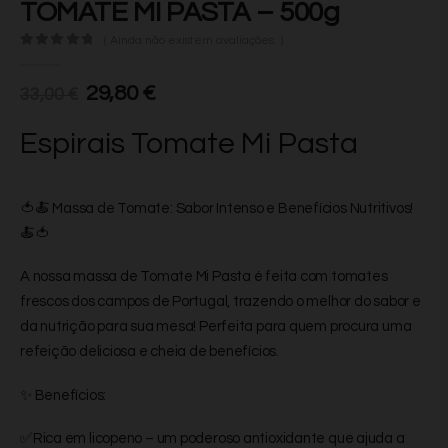
TOMATE MI PASTA – 500g
( Ainda não existem avaliações. )
0
de 5
O
O
29,80
€
33,00
€
preço
preço
original
atual
Espirais Tomate Mi Pasta
era:
é:
33,00 €.
29,80 €.
🍅🍝 Massa de Tomate: Sabor Intenso e Benefícios Nutritivos!
🍝🍅
A nossa massa de Tomate Mi Pasta é feita com tomates
frescos dos campos de Portugal, trazendo o melhor do sabor e
da nutrição para sua mesa! Perfeita para quem procura uma
refeição deliciosa e cheia de benefícios.
✨ Benefícios:
✅Rica em licopeno – um poderoso antioxidante que ajuda a