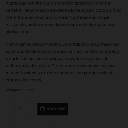
rugosa que permite que o molho seja absorvido de forma
perfeita, intensificando a experiência de sabor a cada garfada.
O efeito riscado é uma característica oferece um toque
rústico, elevando a simplicidade de um prato de massa a um
nível gourmet.
Com o penne riscado Mi Pasta, você traz para a sua mesa não
só uma pasta de sabor inconfundível, mas também uma peça
de arte culinária que respeita a tradição e os valores da
autêntica pasta italiana. Perfeito para acompanhar os seus
molhos favoritos, ou até mesmo para ser o protagonista de
pratos sofisticados.
Categoria:
Mi Pasta
ADICIONAR