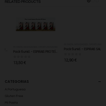
RELATED PRODUCTS
Anúncios Não Personalizados
Para rejeitar os cookies, desmarque as caixas de
seleção e clique no botão ACEITAR.
MI PASTA
,
NOVIDADES!
,
OPORTUNIDADES
MI PASTA
,
NOVIDADES!
,
OPORTUNIDADES
Pack 6unid. - ESPIRAIS SALSA & ALHO MI PASTA
Pack 6unid. - ESPIRAIS PROTEÍNA MI PASTA
0
fora de 5
12,90
€
0
fora de 5
13,50
€
CATEGORIAS
A Portuguesa
Gluten Free
Mi Pasta