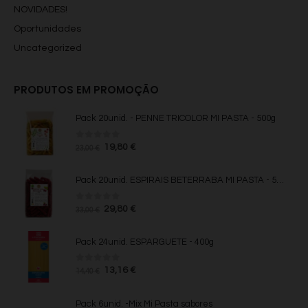
NOVIDADES!
Oportunidades
Uncategorized
PRODUTOS EM PROMOÇÃO
Pack 20unid. - PENNE TRICOLOR MI PASTA - 500g
0
fora de 5
O
O
19,80
€
23,00
€
preço
preço
original
atual
Pack 20unid. ESPIRAIS BETERRABA MI PASTA - 500g
era:
é:
23,00 €.
19,80 €.
0
fora de 5
O
O
29,80
€
33,00
€
preço
preço
original
atual
Pack 24unid. ESPARGUETE - 400g
era:
é:
33,00 €.
29,80 €.
0
fora de 5
O
O
13,16
€
14,40
€
preço
preço
original
atual
Pack 6unid. -Mix Mi Pasta sabores