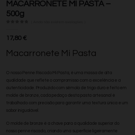
MACARRONETE MI PASTA –
500g
( Ainda não existem avaliações. )
0
de 5
17,80
€
Macarronete Mi Pasta
O nosso Penne Riscado Mi Pasta, é uma massa de alta
qualidade que reflete o compromisso com a excelência e a
autenticidade. Produzido com sêmola de trigo duro e feito em
molde de bronze, cada pedaço desta pasta artesanal é
trabalhado com precisão para garantir uma textura única e um
sabor inigualável.
O molde de bronze é a chave para a qualidade superior do
nosso penne riscado, criando uma superfície ligeiramente