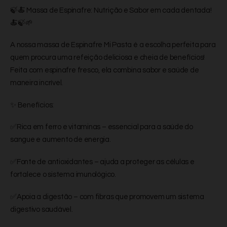
🍃🍝 Massa de Espinafre: Nutrição e Sabor em cada dentada!
🍝🍃🌱
A nossa massa de Espinafre Mi Pasta é a escolha perfeita para
quem procura uma refeição deliciosa e cheia de benefícios!
Feita com espinafre fresco, ela combina sabor e saúde de
maneira incrível.
✨ Benefícios:
✅Rica em ferro e vitaminas – essencial para a saúde do
sangue e aumento de energia.
✅Fonte de antioxidantes – ajuda a proteger as células e
fortalece o sistema imunológico.
✅Apoia a digestão – com fibras que promovem um sistema
digestivo saudável.