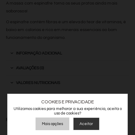
A massa com espinafre torna os seus pratos ainda mais
saborosos!
O espinafre contém fibras e um elevado teor de vitaminas, é
baixo em calorias e rico em minerais essenciais ao bom
funcionamento do organismo.
INFORMAÇÃO ADICIONAL
AVALIAÇÕES (0)
VALORES NUTRICIONAIS
INFORMAÇÃO ADICIONAL
COOKIES E PRIVACIDADE
Utilizamos cookies para melhorar a sua experiência, aceita o
uso de cookies?
RELATED PRODUCTS
Mais opções
Aceitar