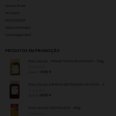
Gluten Free
Mi Pasta
NOVIDADES!
Oportunidades
Uncategorized
PRODUTOS EM PROMOÇÃO
Pack 20unid. - PENNE TRICOLOR MI PASTA - 500g
0
fora de 5
O
O
19,80
€
23,00
€
preço
preço
original
atual
Pack 20unid. ESPIRAIS BETERRABA MI PASTA - 500g
era:
é:
23,00 €.
19,80 €.
0
fora de 5
O
O
29,80
€
33,00
€
preço
preço
original
atual
Pack 24unid. ESPARGUETE - 400g
era:
é:
33,00 €.
29,80 €.