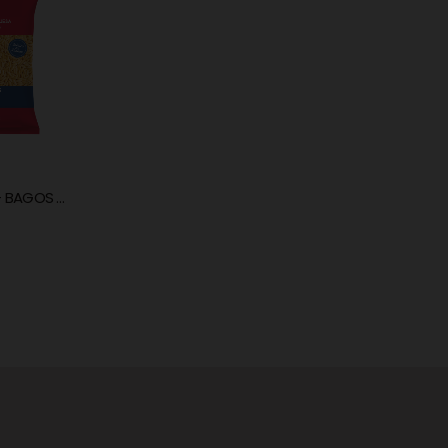
A PORTUGUESA
Pack 36unid. - LETRAS - 250g
0
fora de 5
Pack 40unid. - BAGOS - 250g
17,44
€