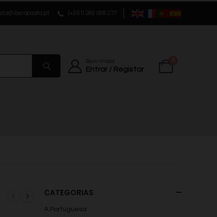
sta@iberopasta.pt
(+351) 249 098 277
0
Bem-Vindo!
Entrar / Registar
CATEGORIAS
A Portuguesa