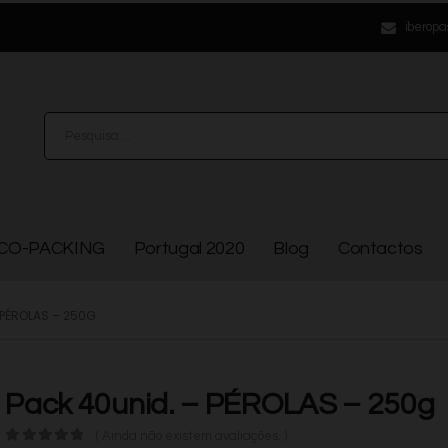
iberopa
CO-PACKING
Portugal 2020
Blog
Contactos
 PÉROLAS – 250G
Pack 40unid. – PÉROLAS – 250g
( Ainda não existem avaliações. )