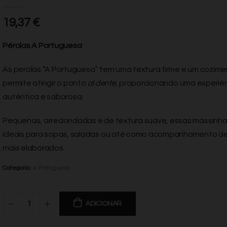
0
de 5
19,37
€
Pérolas A Portuguesa
As pérolas “A Portuguesa” tem uma textura firme e um cozim
permite atingir o ponto
al dente
, proporcionando uma experiê
autêntica e saborosa.
Pequenas, arredondadas e de textura suave, essas massinha
ideais para sopas, saladas ou até como acompanhamento de
mais elaborados.
Categoria:
A Portuguesa
ADICIONAR