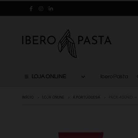
LOJA ONLINE
IberoPasta
INÍCIO
LOJA ONLINE
A PORTUGUESA
PACK 40UNID. –