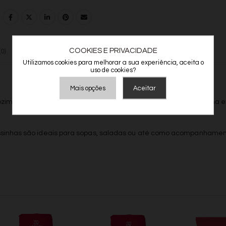
COOKIES E PRIVACIDADE
0)
VALORES NUTRICIONAIS
INFORMAÇÃO ADICIONAL
Utilizamos cookies para melhorar a sua experiência, aceita o
uso de cookies?
Mais opções
Aceitar
ozimento que permite atingir o ponto
al dente
, proporcionando uma e
Armazenamento de Anúncios
Armazenamento de Análises
sinhas são ideais para sopas, saladas ou até como acompanhame
Adições
Consentimento Google Ads, Google Shopping e Google
Play.
Consentimento para Remarketing
Permitir suporte a funcionalidades do site.
Permitir personalização e recomendações de video.
Permitir armazanamento relacionado à segurança,
autenticação e prevenção de fraudes.