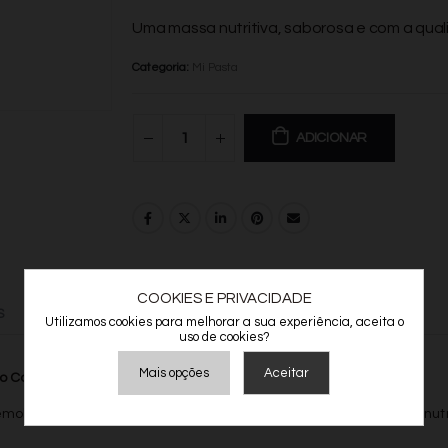
Uma massa nutritiva, saborosa e com a qua
Categoria:
Mi Pasta
ADICIONAR
COOKIES E PRIVACIDADE
S
INFORMAÇÃO ADICIONAL
Utilizamos cookies para melhorar a sua experiência, aceita o
uso de cookies?
Mais opções
Aceitar
ão Completa!
🌾🍝
mola de trigo duro 100% integral, preservando todas as fibras e nu
Armazenamento de Anúncios
Armazenamento de Análises