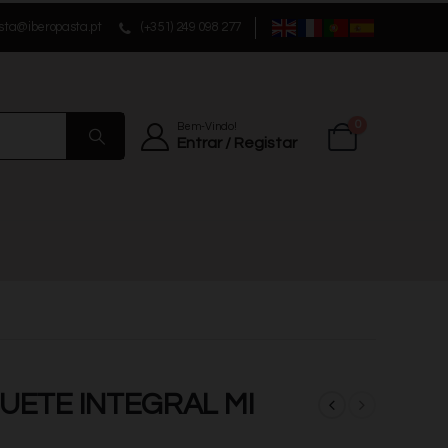
sta@iberopasta.pt
(+351) 249 098 277
0
Bem-Vindo!
Entrar / Registar
GUETE INTEGRAL MI