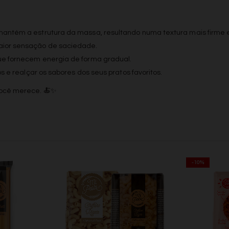
Adições
Consentimento Google Ads, Google Shopping e Google
mantém a estrutura da massa, resultando numa textura mais firme 
Play.
aior sensação de saciedade.
Consentimento para Remarketing
e fornecem energia de forma gradual.
Permitir suporte a funcionalidades do site.
s e realçar os sabores dos seus pratos favoritos.
Permitir personalização e recomendações de video.
Permitir armazanamento relacionado à segurança,
você merece. 🍝✨
autenticação e prevenção de fraudes.
ID de Rastreamento Negado
Consentimento Extra
Anúncios Não Personalizados
Para rejeitar os cookies, desmarque as caixas de
-10%
seleção e clique no botão ACEITAR.