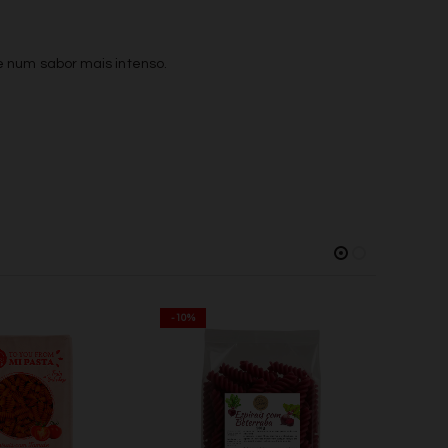
e num sabor mais intenso.
-10%