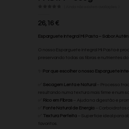
( Ainda não existem avaliações. )
0
de 5
26,16
€
Esparguete Integral Mi Pasta – Sabor Autên
O nosso Esparguete Integral Mi Pasta é prod
preservando todas as fibras e nutrientes d
✨
Por que escolher o nosso Esparguete Inte
✅
Secagem Lenta e Natural
– Processo trad
resultando numa textura mais firme e num sa
✅
Rico em Fibras
– Ajuda na digestão e pro
✅
Fonte Natural de Energia
– Carboidratos 
✅
Textura Perfeita
– Superfície ideal para a
favoritos.