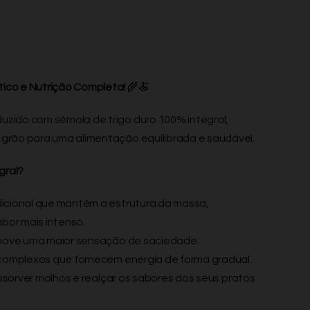
tico e Nutrição Completa!
🌾🍝
uzido com sêmola de trigo duro 100% integral,
o grão para uma alimentação equilibrada e saudável.
gral?
icional que mantém a estrutura da massa,
bor mais intenso.
move uma maior sensação de saciedade.
complexos que fornecem energia de forma gradual.
bsorver molhos e realçar os sabores dos seus pratos